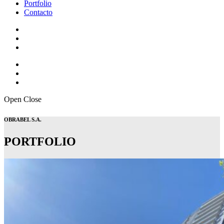
Portfolio
Contacto
Open
Close
OBRABEL S.A.
PORTFOLIO