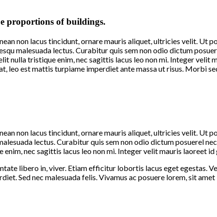
e proportions of buildings.
ean non lacus tincidunt, ornare mauris aliquet, ultricies velit. Ut p
tesqu malesuada lectus. Curabitur quis sem non odio dictum posuere v
it nulla tristique enim, nec sagittis lacus leo non mi. Integer velit 
, leo est mattis turpiame imperdiet ante massa ut risus. Morbi sed v
ean non lacus tincidunt, ornare mauris aliquet, ultricies velit. Ut p
malesuada lectus. Curabitur quis sem non odio dictum posuerel nec o
ue enim, nec sagittis lacus leo non mi. Integer velit mauris laoreet 
te libero in, viver. Etiam efficitur lobortis lacus eget egestas. Ves
rdiet. Sed nec malesuada felis. Vivamus ac posuere lorem, sit amet l