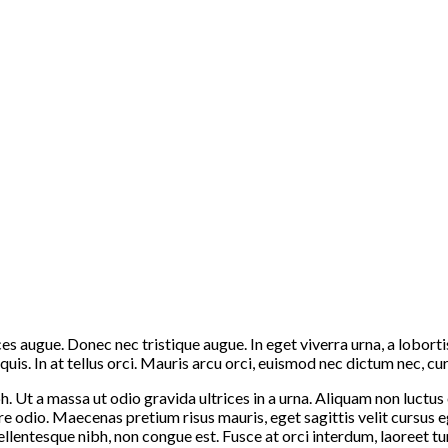
ces augue. Donec nec tristique augue. In eget viverra urna, a lobort
is. In at tellus orci. Mauris arcu orci, euismod nec dictum nec, cu
bh. Ut a massa ut odio gravida ultrices in a urna. Aliquam non luctu
re odio. Maecenas pretium risus mauris, eget sagittis velit cursus e
llentesque nibh, non congue est. Fusce at orci interdum, laoreet tu