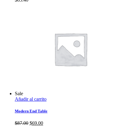
Sale
Añadir al carrito
Modern End Table
El
El
$
87.00
$
69.00
precio
precio
original
actual