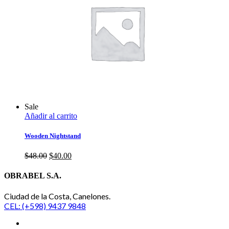
Sale
Añadir al carrito
Wooden Nightstand
El
El
$
48.00
$
40.00
precio
precio
original
actual
OBRABEL S.A.
era:
es:
$48.00.
$40.00.
Ciudad de la Costa, Canelones.
CEL: (+598) 9437 9848