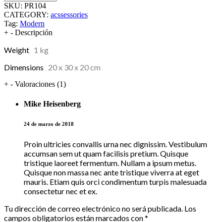
SKU:
PR104
CATEGORY:
acssessories
Tag:
Modern
+
-
Descripción
Weight
1 kg
Dimensions
20 x 30 x 20 cm
+
-
Valoraciones (1)
Mike Heisenberg
24 de marzo de 2018
Proin ultricies convallis urna nec dignissim. Vestibulum
accumsan sem ut quam facilisis pretium. Quisque
tristique laoreet fermentum. Nullam a ipsum metus.
Quisque non massa nec ante tristique viverra at eget
mauris. Etiam quis orci condimentum turpis malesuada
consectetur nec et ex.
Tu dirección de correo electrónico no será publicada.
Los
campos obligatorios están marcados con
*